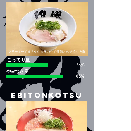
クリーミーで​まろやかな味わいで細麺との絡みも抜群
こってり度
75%
​やみつき度
85%
EBITONKOTSU