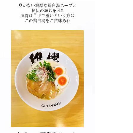
臭がない濃厚な鶏白湯スープと
秘伝の海老をFIX
豚骨は苦手で重いという方は
この鶏白湯をご賞味あれ