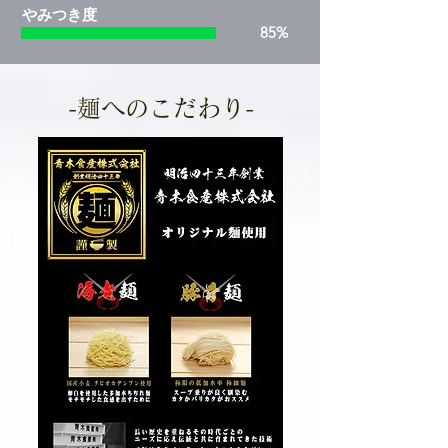
​やみつき度
85%
-麺へのこだわり-