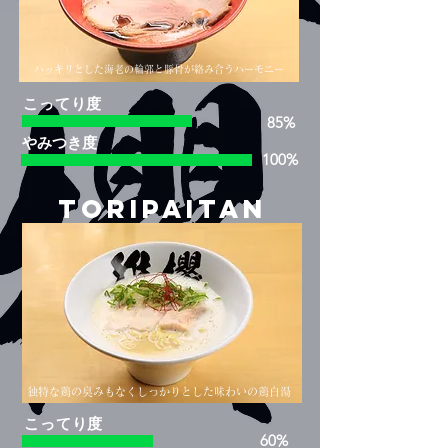
ハッキリとした海老の輪郭と豚骨が絡み合うハーモニー
こってり度
85%
​やみつき度
100%
TORIPAITAN
独特な鶏の臭みもなくしっかりとした味わいの鶏白湯
こってり度
60%