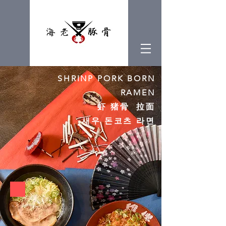
SHRINP PORK BORN
RAMEN
虾 猪骨 拉面
새우 돈코츠 라면