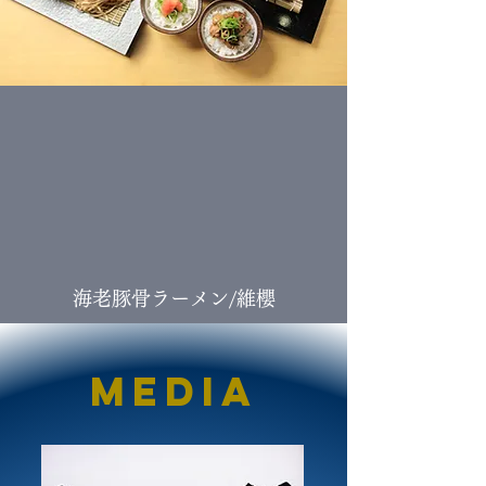
海老豚骨ラーメン/維櫻
MEDIA